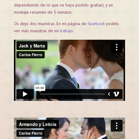
dependiendo de lo que se haya podido grabar), y un
montaje resumen de 5 minutos.
Os dejo dos muestras. En mi página de
facebook
podéis
ver más muestras de mi
trabajo
.